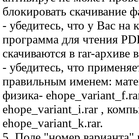
блокировать скачивание ф
- убедитесь, что у Вас на
программа для чтения PD
скачиваются в rar-архиве 
- убедитесь, что применяе
правильным именем: матема
физика- ehope_variant_f.ra
ehope_variant_i.rar , ком
ehope_variant_k.rar.
5. Поле "номер варианта"