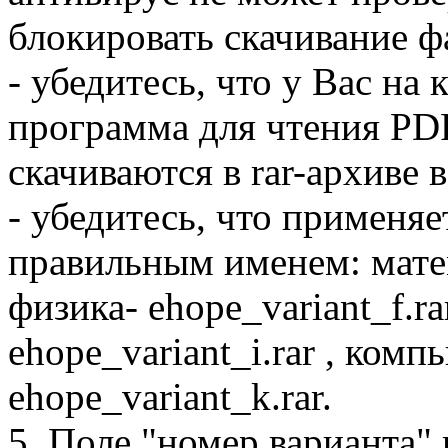
блокировать скачивание ф
- убедитесь, что у Вас на
программа для чтения PD
скачиваются в rar-архиве 
- убедитесь, что применяе
правильным именем: матема
физика- ehope_variant_f.ra
ehope_variant_i.rar , ком
ehope_variant_k.rar.
5. Поле "номер варианта"