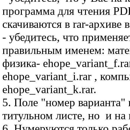
программа для чтения PD
скачиваются в rar-архиве 
- убедитесь, что применяе
правильным именем: матема
физика- ehope_variant_f.ra
ehope_variant_i.rar , ком
ehope_variant_k.rar.
5. Поле "номер варианта"
титульном листе, но и на
6. Нумеруются только раб