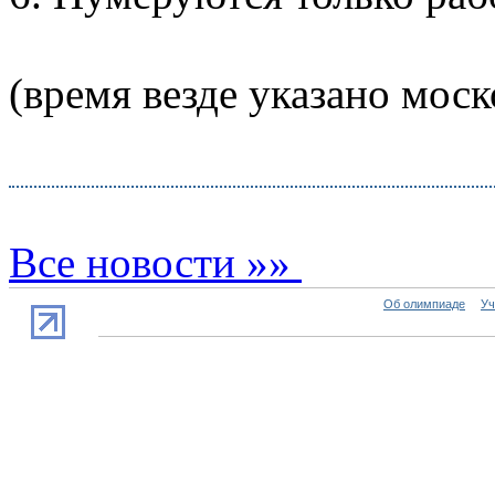
(время везде указано моск
Все новости »»
Об олимпиаде
Уч