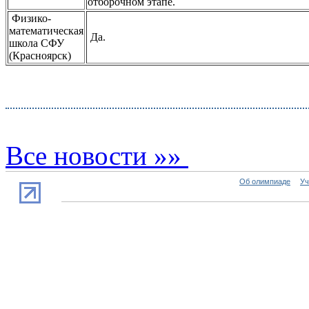
отборочном этапе.
Физико-
математическая
Да.
школа СФУ
(Красноярск)
Все новости »»
Об олимпиаде
Уч