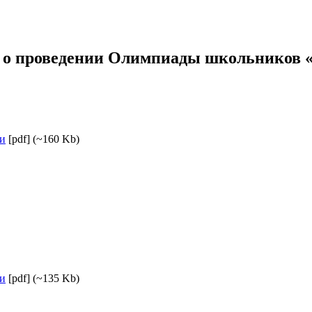
 о проведении Олимпиады школьников «Н
ии
[pdf] (~160 Kb)
ии
[pdf] (~135 Kb)